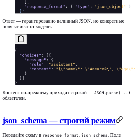
]
,
"response_format"
:
{
"type"
:
"json_object"
}
  }'
Ответ — гарантированно валидный JSON, но конкретные
поля зависят от модели:
{
"choices"
:
[
{
"message"
:
{
"role"
:
"assistant"
,
"content"
:
"{\"name\": \"Алексей\", \"age\":
}
}
]
}
Контент по-прежнему приходит строкой —
JSON.parse(...)
обязателен.
json_schema — строгий режим
Передайте схему в
. Поле
response_format.json_schema