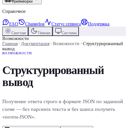
Фреймворки
Справочное
FAQ
Changelog
Статус сервиса
Поддержка
Светлая
Тёмная
Система
Возможности
Главная
Документация
Возможности
Структурированный
вывод
ВОЗМОЖНОСТИ
Структурированный
вывод
Получение ответа строго в формате JSON по заданной
схеме — без парсинга текста и без шанса получить
«почти-JSON».