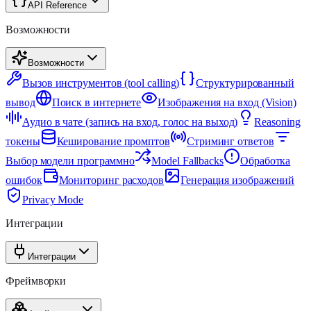
API Reference
Возможности
Возможности
Вызов инструментов (tool calling)
Структурированный
вывод
Поиск в интернете
Изображения на вход (Vision)
Аудио в чате (запись на вход, голос на выход)
Reasoning
токены
Кеширование промптов
Стриминг ответов
Выбор модели программно
Model Fallbacks
Обработка
ошибок
Мониторинг расходов
Генерация изображений
Privacy Mode
Интеграции
Интеграции
Фреймворки