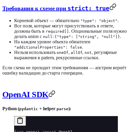
strict: true
Требования к схеме при
Корневой объект — обязательно
.
"type": "object"
Все поля, которые могут присутствовать в ответе,
должны быть в
. Опциональные поля нужно
required[]
делать union с
:
.
null
{"type": ["string", "null"]}
На каждом уровне объекта обязателен
.
"additionalProperties": false
Нельзя использовать
,
,
, регулярные
oneOf
allOf
not
выражения в pattern, рекурсивные ссылки.
Если схема не проходит этим требованиям — апстрим вернёт
ошибку валидации до старта генерации.
OpenAI SDK
Python (
+ helper
):
pydantic
parse
from
 openai 
import
 OpenAI