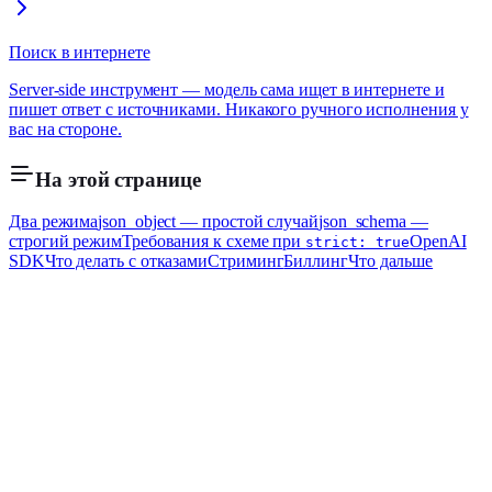
Поиск в интернете
Server-side инструмент — модель сама ищет в интернете и
пишет ответ с источниками. Никакого ручного исполнения у
вас на стороне.
На этой странице
Два режима
json_object — простой случай
json_schema —
строгий режим
Требования к схеме при
OpenAI
strict: true
SDK
Что делать с отказами
Стриминг
Биллинг
Что дальше