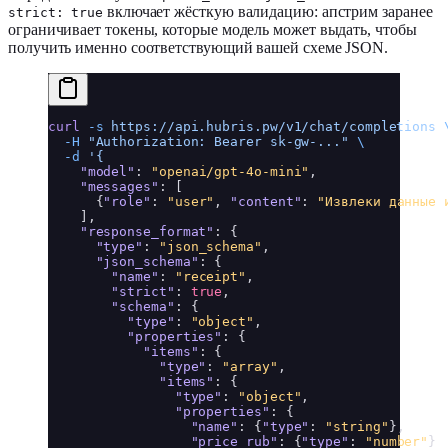
включает жёсткую валидацию: апстрим заранее
strict: true
ограничивает токены, которые модель может выдать, чтобы
получить именно соответствующий вашей схеме JSON.
curl
 -s
 https://api.hubris.pw/v1/chat/completions
 
  -H
 "Authorization: Bearer sk-gw-..."
 \
  -d
 '{
"model"
:
"openai/gpt-4o-mini"
,
"messages"
:
[
{
"role"
:
"user"
,
"content"
:
"Извлеки данные 
]
,
"response_format"
:
{
"type"
:
"json_schema"
,
"json_schema"
:
{
"name"
:
"receipt"
,
"strict"
:
true
,
"schema"
:
{
"type"
:
"object"
,
"properties"
:
{
"items"
:
{
"type"
:
"array"
,
"items"
:
{
"type"
:
"object"
,
"properties"
:
{
"name"
:
{
"type"
:
"string"
}
,
"price_rub"
:
{
"type"
:
"number"
}