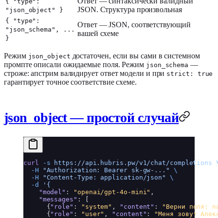
Ответ — синтаксически валидный
{ "type":
JSON. Структура произвольная
"json_object" }
{ "type":
Ответ — JSON, соответствующий
"json_schema", ...
вашей схеме
}
Режим
достаточен, если вы сами в системном
json_object
промпте описали ожидаемые поля. Режим
—
json_schema
строже: апстрим валидирует ответ модели и при
strict: true
гарантирует точное соответствие схеме.
json_object — простой случай
curl
 -s
 https://api.hubris.pw/v1/chat/completions
 
  -H
 "Authorization: Bearer sk-gw-..."
 \
  -H
 "Content-Type: application/json"
 \
  -d
 '{
"model"
:
"openai/gpt-4o-mini"
,
"messages"
:
[
{
"role"
:
"system"
,
"content"
:
"Верни поля: n
{
"role"
:
"user"
,
"content"
:
"Меня зовут Алек