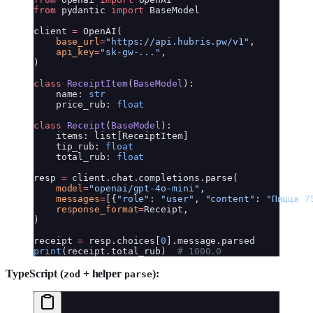
from
 pydantic 
import
 BaseModel
client 
=
 OpenAI(
    base_url
=
"https://api.hubris.pw/v1"
,
    api_key
=
"sk-gw-..."
,
)
class
 ReceiptItem
(
BaseModel
):
    name: 
str
    price_rub: 
float
class
 Receipt
(
BaseModel
):
    items: list[ReceiptItem]
    tip_rub: 
float
    total_rub: 
float
resp 
=
 client.chat.completions.parse(
    model
=
"openai/gpt-4o-mini"
,
    messages
=
[{
"role"
: 
"user"
, 
"content"
: 
"Пицца 7
    response_format
=
Receipt,
)
receipt 
=
 resp.choices[
0
].message.parsed
print
(receipt.total_rub)  
# 1000.0
TypeScript (
+ helper
):
zod
parse