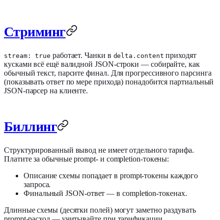
Стриминг
работает. Чанки в
приходят
stream: true
delta.content
кусками всё ещё валидной JSON-строки — собирайте, как
обычный текст, парсите финал. Для прогрессивного парсинга
(показывать ответ по мере прихода) понадобится партиальный
JSON-парсер на клиенте.
Биллинг
Структурированный вывод не имеет отдельного тарифа.
Платите за обычные prompt- и completion-токены:
Описание схемы попадает в prompt-токены каждого
запроса.
Финальный JSON-ответ — в completion-токенах.
Длинные схемы (десятки полей) могут заметно раздувать
prompt-расход — учитывайте при тарификации.