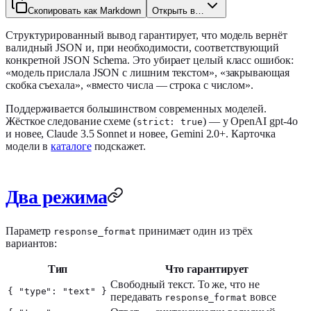
Скопировать как Markdown
Открыть в…
Структурированный вывод гарантирует, что модель вернёт
валидный JSON и, при необходимости, соответствующий
конкретной JSON Schema. Это убирает целый класс ошибок:
«модель прислала JSON с лишним текстом», «закрывающая
скобка съехала», «вместо числа — строка с числом».
Поддерживается большинством современных моделей.
Жёсткое следование схеме (
) — у OpenAI gpt-4o
strict: true
и новее, Claude 3.5 Sonnet и новее, Gemini 2.0+. Карточка
модели в
каталоге
подскажет.
Два режима
Параметр
принимает один из трёх
response_format
вариантов:
Тип
Что гарантирует
Свободный текст. То же, что не
{ "type": "text" }
передавать
вовсе
response_format