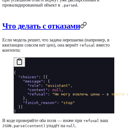
провалидированный объект в
.
.parsed
Что делать с отказами
Если модель решит, что задача нерешаема (например, в
квитанции совсем нет цен), она вернёт
вместо
refusal
контента:
{
"choices"
:
[
{
"message"
:
{
"role"
:
"assistant"
,
"content"
:
null
,
"refusal"
:
"Не могу извлечь цены — в тексте 
}
,
"finish_reason"
:
"stop"
}
]
}
В коде проверяйте оба поля — иначе при
ваш
refusal
упадёт на
.
JSON.parse(content)
null