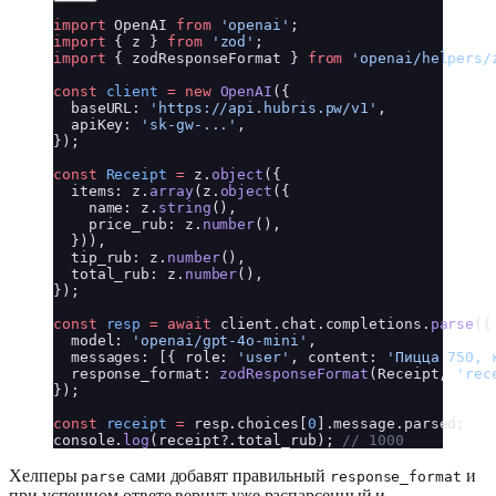
import
 OpenAI 
from
 'openai'
;
import
 { z } 
from
 'zod'
;
import
 { zodResponseFormat } 
from
 'openai/helpers/
const
 client
 =
 new
 OpenAI
({
  baseURL: 
'https://api.hubris.pw/v1'
,
  apiKey: 
'sk-gw-...'
,
});
const
 Receipt
 =
 z.
object
({
  items: z.
array
(z.
object
({
    name: z.
string
(),
    price_rub: z.
number
(),
  })),
  tip_rub: z.
number
(),
  total_rub: z.
number
(),
});
const
 resp
 =
 await
 client.chat.completions.
parse
({
  model: 
'openai/gpt-4o-mini'
,
  messages: [{ role: 
'user'
, content: 
'Пицца 750, 
  response_format: 
zodResponseFormat
(Receipt, 
'rec
});
const
 receipt
 =
 resp.choices[
0
].message.parsed;
console.
log
(receipt?.total_rub); 
// 1000
Хелперы
сами добавят правильный
и
parse
response_format
при успешном ответе вернут уже распарсенный и