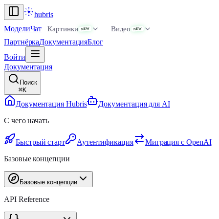
hubris
Модели
Чат
Картинки
Видео
NEW
NEW
Партнёрка
Документация
Блог
Войти
Документация
Поиск
⌘
K
Документация Hubris
Документация для AI
С чего начать
Быстрый старт
Аутентификация
Миграция с OpenAI
Базовые концепции
Базовые концепции
API Reference